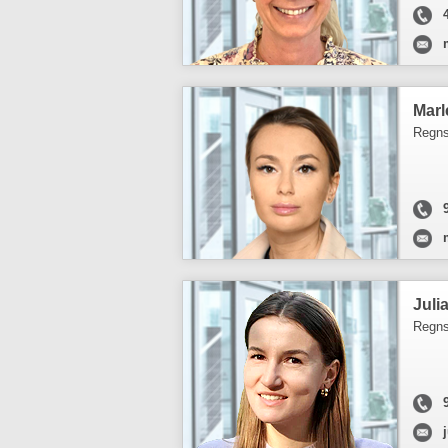
Marl
Regns
Juli
Regns