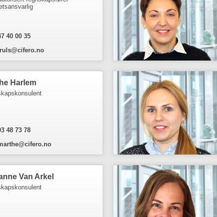
etsansvarlig
47 40 00 35
truls@cifero.no
he Harlem
kapskonsulent
93 48 73 78
marthe@cifero.no
anne Van Arkel
kapskonsulent