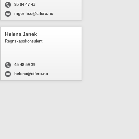
95 04 47 43
inger-lise@cifero.no
Helena Janek
Regnskapskonsulent
45 48 59 39
helena@cifero.no