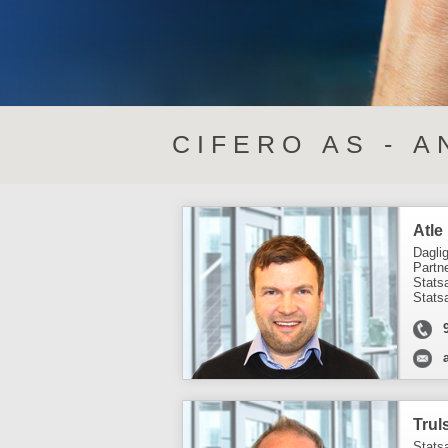
C I F E R O A S - A N
Atle
Daglig
Partn
Stats
Statsa
Trul
Stats