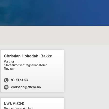
Christian Holtedahl Bakke
Partner
Statsautorisert regnskapsfører
Revisor
91 34 41 63
christian@cifero.no
Ewa Piatek
Regnskapskonsulent