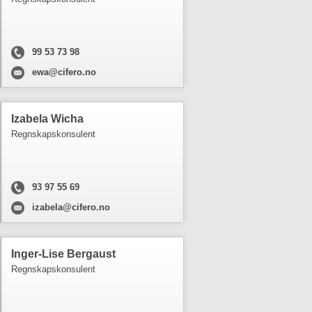
99 53 73 98
ewa@cifero.no
Izabela Wicha
Regnskapskonsulent
93 97 55 69
izabela@cifero.no
Inger-Lise Bergaust
Regnskapskonsulent