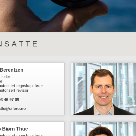
 S A T T E
 Berentzen
 leder
er
autorisert regnskapsfører
utorisert revisor
93 46 97 09
atle@cifero.no
s Biørn Thue
autorisert regnskapsfører