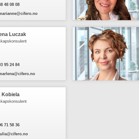
48 48 08 08
marianne@cifero.no
ena Luczak
kapskonsulent
93 95 24 84
marlena@cifero.no
a Kobiela
kapskonsulent
96 71 58 36
julia@cifero.no