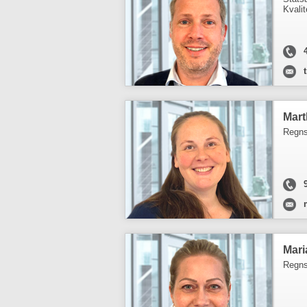
Kvalit
Mart
Regns
Mari
Regns