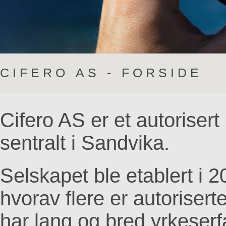
C I F E R O A S - F O R S I D E
Cifero AS er et autoriser
sentralt i Sandvika.
Selskapet ble etablert i 
hvorav flere er autoriser
har lang og bred yrkeserf